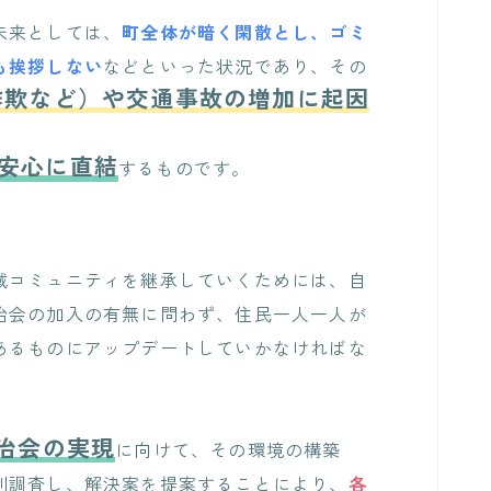
未来としては、
町全体が暗く閑散とし、ゴミ
も挨拶しない
などといった状況であり、その
詐欺など）や交通事故の増加に起因
安心に直結
するものです。
域コミュニティを継承していくためには、自
治会の加入の有無に問わず、住民一人一人が
あるものにアップデートしていかなければな
治会の実現
に向けて、その環境の構築
別調査し、解決案を提案することにより、
各