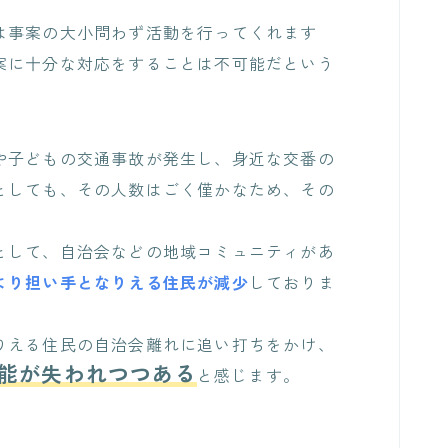
は事案の大小問わず活動を行ってくれます
案に十分な対応をすることは不可能だという
や子どもの交通事故が発生し、身近な交番の
としても、その人数はごく僅かなため、その
。
として、自治会などの地域コミュニティがあ
より担い手となりえる住民が減少
しておりま
りえる住民の自治会離れに追い打ちをかけ、
能が失われつつある
と感じます。