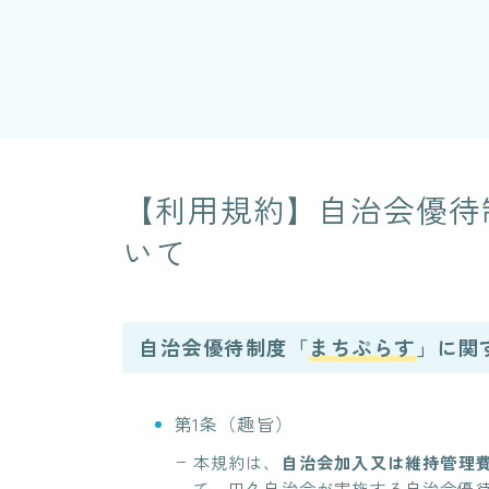
【利用規約】自治会優待
いて
自治会優待制度「
まちぷらす
」に関
第1条（趣旨）
本規約は、
自治会加入
又は維持管理
て、田久自治会が実施する自治会優