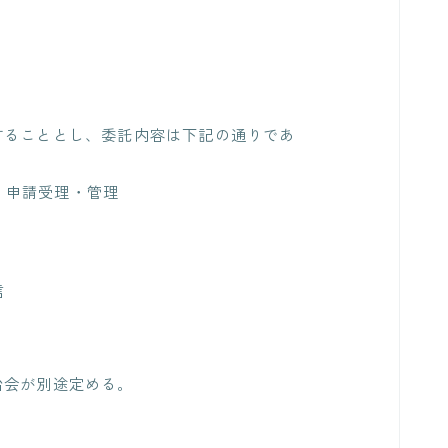
。
することとし、委託内容は下記の通りであ
・申請受理・管理
信
治会が別途定める。