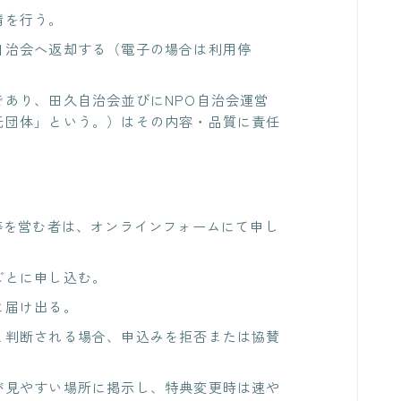
請を行う。
自治会へ返却する（電子の場合は利用停
あり、田久自治会並びにNPO自治会運営
託団体」という。）はその内容・品質に責任
等を営む者は、オンラインフォームにて申し
ごとに申し込む。
に届け出る。
と判断される場合、申込みを拒否または協賛
が見やすい場所に掲示し、特典変更時は速や