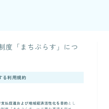
制度「まちぷらす」につ
する利用規約
費支払
促進および地域経済活性化を目的
とし
待制度「
まちぷらす
」に必要な事項を定め