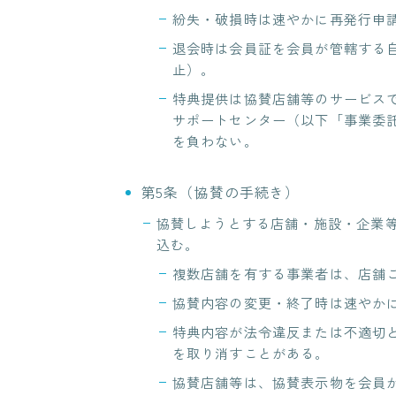
紛失・破損時は速やかに再発行申
退会時は会員証を会員が管轄する
止）。
特典提供は協賛店舗等のサービスで
サポートセンター（以下「事業委
を負わない。
第5条（協賛の手続き）
協賛しようとする店舗・施設・企業
込む。
複数店舗を有する事業者は、店舗
協賛内容の変更・終了時は速やか
特典内容が法令違反または不適切
を取り消すことがある。
協賛店舗等は、協賛表示物を会員