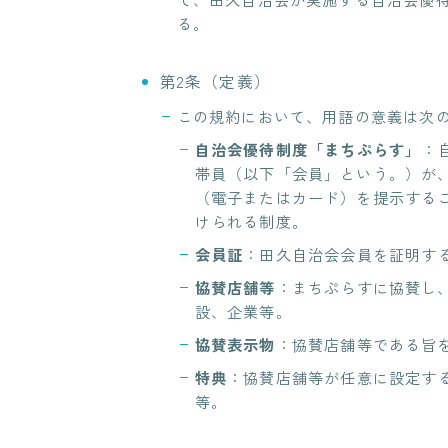
る。
第2条（定義）
この規約において、用語の意義は次
自治会優待制度「
まちぷらす」
：
帯員（以下「会員」という。）が
（電子またはカード）を提示する
けられる制度。
会員証
：田久自治会会員を証明す
協賛店舗等
：まちぷらすに協賛し
設、企業等。
協賛表示物
：協賛店舗等である旨
特典
：協賛店舗等が任意に設定す
等。