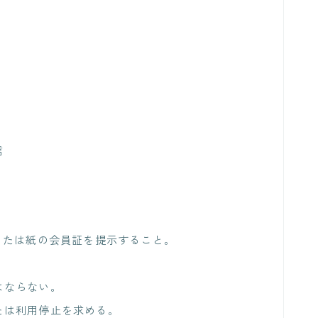
信
または紙の会員証を提示すること。
はならない。
たは利用停止を求める。